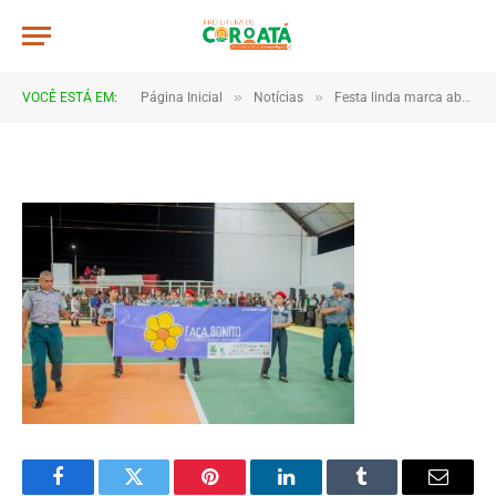
07
De
TJHONEGRO
27 de maio de 2025
»
»
VOCÊ ESTÁ EM:
Página Inicial
Notícias
Festa linda marca abertura dos Jogos Escolares 2025 em Coroatá
1 Minutos de Leitura
Facebook
Twitter
Pinterest
LinkedIn
Tumblr
Email