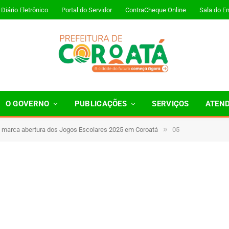
Diário Eletrônico
Portal do Servidor
ContraCheque Online
Sala do E
O GOVERNO
PUBLICAÇÕES
SERVIÇOS
ATEN
»
a marca abertura dos Jogos Escolares 2025 em Coroatá
05
Minutos de Leitura