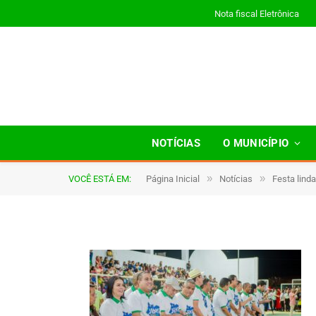
Nota fiscal Eletrônica
05
NOTÍCIAS
O MUNICÍPIO
»
»
VOCÊ ESTÁ EM:
Página Inicial
Notícias
Festa lind
De
TJHONEGRO
27 de maio de 2025
1 