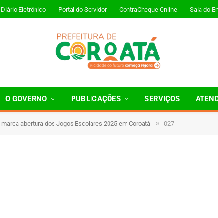
Diário Eletrônico
Portal do Servidor
ContraCheque Online
Sala do E
O GOVERNO
PUBLICAÇÕES
SERVIÇOS
ATEN
»
a marca abertura dos Jogos Escolares 2025 em Coroatá
027
Minutos de Leitura