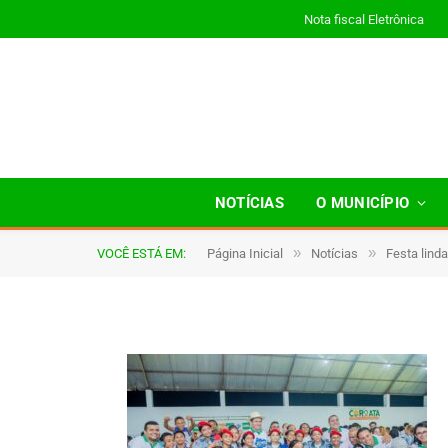
Nota fiscal Eletrônica
027
NOTÍCIAS
O MUNICÍPIO
»
»
VOCÊ ESTÁ EM:
Página Inicial
Notícias
Festa lind
De
TJHONEGRO
27 de maio de 2025
1 