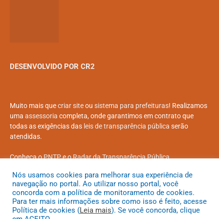
DESENVOLVIDO POR CR2
Muito mais que
criar site
ou
sistema para prefeituras
! Realizamos
uma
assessoria
completa, onde garantimos em contrato que
todas as exigências das
leis de transparência pública
serão
atendidas.
Conheça o
PNTP
e o
Radar da Transparência Pública
Nós usamos cookies para melhorar sua experiência de
navegação no portal. Ao utilizar nosso portal, você
concorda com a política de monitoramento de cookies.
Para ter mais informações sobre como isso é feito, acesse
Todos os direitos reservados a Prefeitura Municipal de Coroatá
Política de cookies (
Leia mais
). Se você concorda, clique