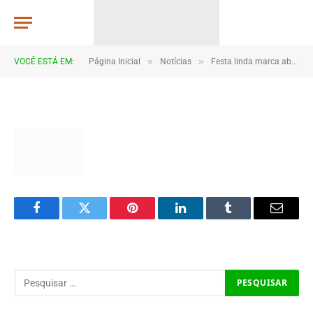
015
TJHONEGRO
De
27 de maio de 2025
»
»
VOCÊ ESTÁ EM:
Página Inicial
Notícias
Festa linda marca abertura dos Jogos Escolares 2025 em Coroatá
1 Minutos de Leitura
Facebook
Twitter
Pinterest
LinkedIn
Tumblr
Email