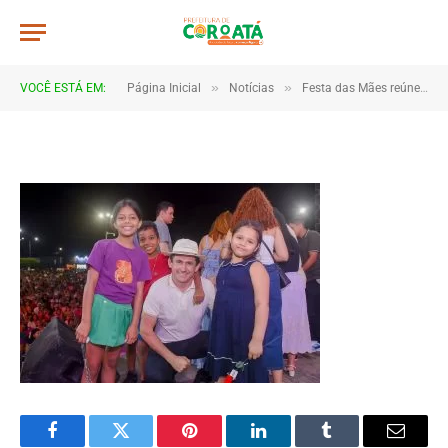
JWR_5268
De
TJHONEGRO
28 de maio de 2026
»
»
VOCÊ ESTÁ EM:
Página Inicial
Notícias
Festa das Mães reúne multidão e emociona famílias em Coroatá
1 Minutos de Leitura
Facebook
Twitter
Pinterest
LinkedIn
Tumblr
Email