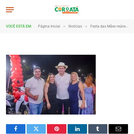
JWR_5264
De
TJHONEGRO
28 de maio de 2026
»
»
VOCÊ ESTÁ EM:
Página Inicial
Notícias
Festa das Mães reúne multidão e emociona famílias em Coroatá
1 Minutos de Leitura
Facebook
Twitter
Pinterest
LinkedIn
Tumblr
Email