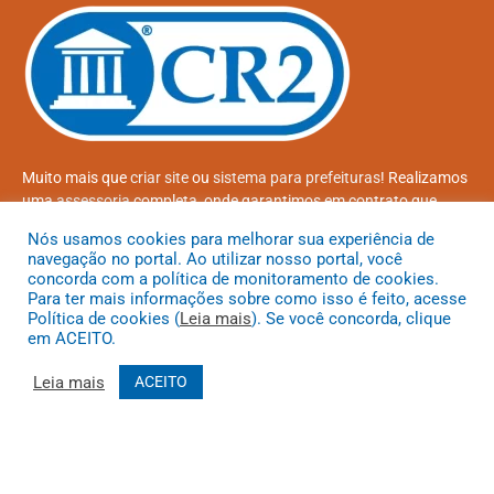
Muito mais que
criar site
ou
sistema para prefeituras
! Realizamos
uma
assessoria
completa, onde garantimos em contrato que
todas as exigências das
leis de transparência pública
serão
Nós usamos cookies para melhorar sua experiência de
atendidas.
navegação no portal. Ao utilizar nosso portal, você
concorda com a política de monitoramento de cookies.
Conheça o
PNTP
e o
Radar da Transparência Pública
Para ter mais informações sobre como isso é feito, acesse
Política de cookies (
Leia mais
). Se você concorda, clique
em ACEITO.
Leia mais
ACEITO
Todos os direitos reservados a Prefeitura Municipal de Coroatá
Mapa do Site
Acessar Área Administrativa
Acessar o Webmail