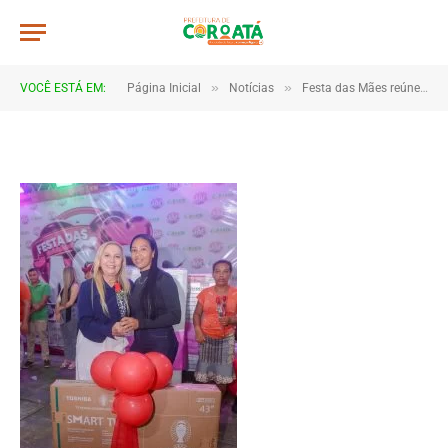
JWR_5213
De
TJHONEGRO
28 de maio de 2026
»
»
VOCÊ ESTÁ EM:
Página Inicial
Notícias
Festa das Mães reúne multidão e emociona famílias em Coroatá
1 Minutos de Leitura