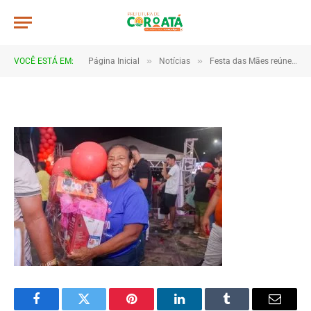
JWR_5206
De
TJHONEGRO
28 de maio de 2026
»
»
VOCÊ ESTÁ EM:
Página Inicial
Notícias
Festa das Mães reúne multidão e emociona famílias em Coroatá
1 Minutos de Leitura
Facebook
Twitter
Pinterest
LinkedIn
Tumblr
Email