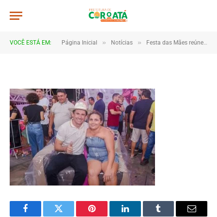
JWR_5164
De
TJHONEGRO
28 de maio de 2026
»
»
VOCÊ ESTÁ EM:
Página Inicial
Notícias
Festa das Mães reúne multidão e emociona famílias em Coroatá
1 Minutos de Leitura
Facebook
Twitter
Pinterest
LinkedIn
Tumblr
Email