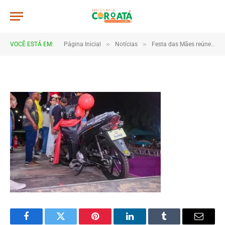
DSC_1341
De
TJHONEGRO
28 de maio de 2026
»
»
VOCÊ ESTÁ EM:
Página Inicial
Notícias
Festa das Mães reúne multidão e emociona famílias em Coroatá
1 Minutos de Leitura
Facebook
Twitter
Pinterest
LinkedIn
Tumblr
Email