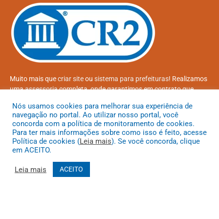
Muito mais que
criar site
ou
sistema para prefeituras
! Realizamos
uma
assessoria
completa, onde garantimos em contrato que
todas as exigências das
leis de transparência pública
serão
Nós usamos cookies para melhorar sua experiência de
atendidas.
navegação no portal. Ao utilizar nosso portal, você
concorda com a política de monitoramento de cookies.
Conheça o
PNTP
e o
Radar da Transparência Pública
Para ter mais informações sobre como isso é feito, acesse
Política de cookies (
Leia mais
). Se você concorda, clique
em ACEITO.
Leia mais
ACEITO
Todos os direitos reservados a Prefeitura Municipal de Coroatá
Mapa do Site
Acessar Área Administrativa
Acessar o Webmail