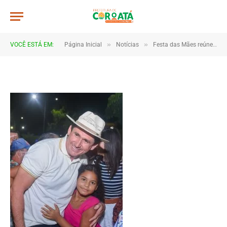
DSC_1293
De
TJHONEGRO
28 de maio de 2026
»
»
VOCÊ ESTÁ EM:
Página Inicial
Notícias
Festa das Mães reúne multidão e emociona famílias em Coroatá
1 Minutos de Leitura