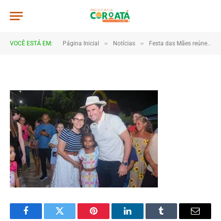
DSC_1267
De
TJHONEGRO
28 de maio de 2026
»
»
VOCÊ ESTÁ EM:
Página Inicial
Notícias
Festa das Mães reúne multidão e emociona famílias em Coroatá
1 Minutos de Leitura
Facebook
Twitter
Pinterest
LinkedIn
Tumblr
Email