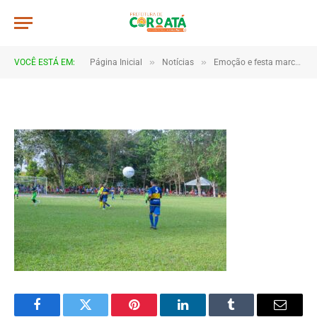
IMG_0553
De
TJHONEGRO
18 de junho de 2025
»
»
VOCÊ ESTÁ EM:
Página Inicial
Notícias
Emoção e festa marcam as finais da Copa Marajá 2025 em Coroatá
1 Minutos de Leitura
Facebook
Twitter
Pinterest
LinkedIn
Tumblr
Email