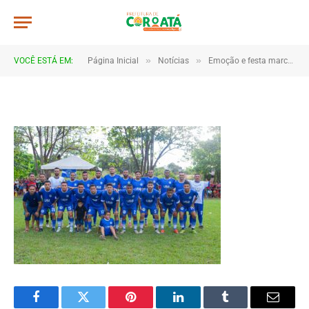
IMG_0538
De
TJHONEGRO
18 de junho de 2025
»
»
VOCÊ ESTÁ EM:
Página Inicial
Notícias
Emoção e festa marcam as finais da Copa Marajá 2025 em Coroatá
1 Minutos de Leitura
Facebook
Twitter
Pinterest
LinkedIn
Tumblr
Email