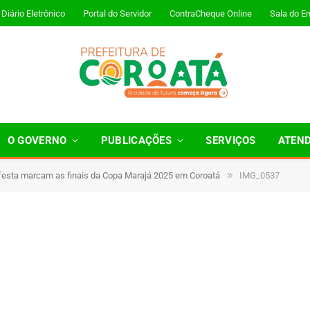
Diário Eletrônico
Portal do Servidor
ContraCheque Online
Sala do E
O GOVERNO
PUBLICAÇÕES
SERVIÇOS
ATEN
»
esta marcam as finais da Copa Marajá 2025 em Coroatá
IMG_0537
 Minutos de Leitura