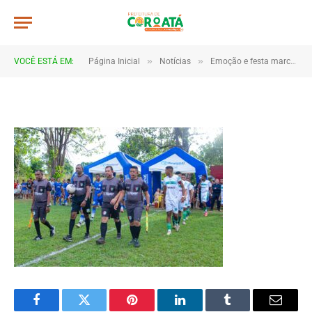
IMG_0536
De
TJHONEGRO
18 de junho de 2025
»
»
VOCÊ ESTÁ EM:
Página Inicial
Notícias
Emoção e festa marcam as finais da Copa Marajá 2025 em Coroatá
1 Minutos de Leitura
Facebook
Twitter
Pinterest
LinkedIn
Tumblr
Email