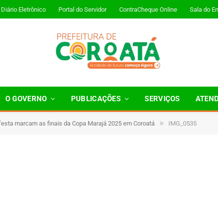
Diário Eletrônico
Portal do Servidor
ContraCheque Online
Sala do E
O GOVERNO
PUBLICAÇÕES
SERVIÇOS
ATEN
»
esta marcam as finais da Copa Marajá 2025 em Coroatá
IMG_0535
 Minutos de Leitura