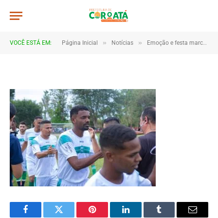
IMG_0534
De
TJHONEGRO
18 de junho de 2025
»
»
VOCÊ ESTÁ EM:
Página Inicial
Notícias
Emoção e festa marcam as finais da Copa Marajá 2025 em Coroatá
1 Minutos de Leitura
Facebook
Twitter
Pinterest
LinkedIn
Tumblr
Email