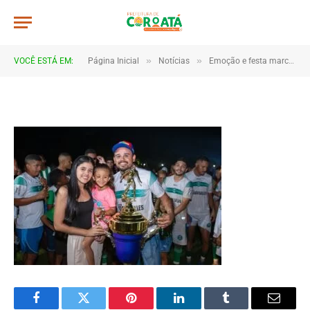
IMG_0528
De
TJHONEGRO
18 de junho de 2025
»
»
VOCÊ ESTÁ EM:
Página Inicial
Notícias
Emoção e festa marcam as finais da Copa Marajá 2025 em Coroatá
1 Minutos de Leitura
Facebook
Twitter
Pinterest
LinkedIn
Tumblr
Email