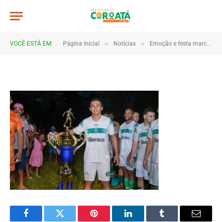
IMG_0500
De
TJHONEGRO
18 de junho de 2025
»
»
VOCÊ ESTÁ EM:
Página Inicial
Notícias
Emoção e festa marcam as finais da Copa Marajá 2025 em Coroatá
1 Minutos de Leitura
Facebook
Twitter
Pinterest
LinkedIn
Tumblr
Email