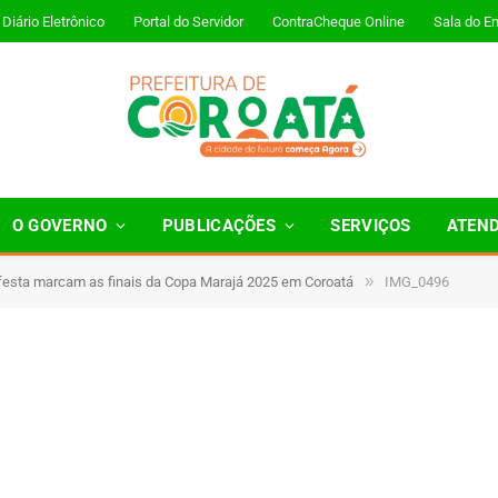
Diário Eletrônico
Portal do Servidor
ContraCheque Online
Sala do E
O GOVERNO
PUBLICAÇÕES
SERVIÇOS
ATEN
»
esta marcam as finais da Copa Marajá 2025 em Coroatá
IMG_0496
 Minutos de Leitura