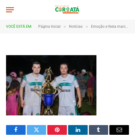
IMG_0491
De
TJHONEGRO
18 de junho de 2025
»
»
VOCÊ ESTÁ EM:
Página Inicial
Notícias
Emoção e festa marcam as finais da Copa Marajá 2025 em Coroatá
1 Minutos de Leitura
Facebook
Twitter
Pinterest
LinkedIn
Tumblr
Email