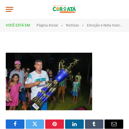
IMG_0487
De
TJHONEGRO
18 de junho de 2025
»
»
VOCÊ ESTÁ EM:
Página Inicial
Notícias
Emoção e festa marcam as finais da Copa Marajá 2025 em Coroatá
1 Minutos de Leitura
Facebook
Twitter
Pinterest
LinkedIn
Tumblr
Email