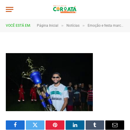
IMG_0476
De
TJHONEGRO
18 de junho de 2025
»
»
VOCÊ ESTÁ EM:
Página Inicial
Notícias
Emoção e festa marcam as finais da Copa Marajá 2025 em Coroatá
1 Minutos de Leitura
Facebook
Twitter
Pinterest
LinkedIn
Tumblr
Email