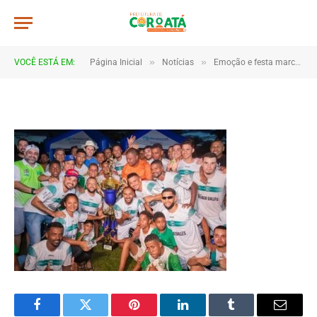
capa
De
TJHONEGRO
18 de junho de 2025
»
»
VOCÊ ESTÁ EM:
Página Inicial
Notícias
Emoção e festa marcam as finais da Copa Marajá 2025 em Coroatá
1 Minutos de Leitura
Facebook
Twitter
Pinterest
LinkedIn
Tumblr
Email