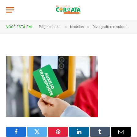
Auxilio-Transporte
De
TJHONEGRO
2 de junho de 2025
»
»
VOCÊ ESTÁ EM:
Página Inicial
Notícias
Divulgado o resultado do Processo Seletivo do Auxílio Transporte Universitário
1 Minutos de Leitura
Facebook
Twitter
Pinterest
LinkedIn
Tumblr
Email