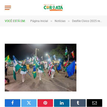
140
De
TJHONEGRO
9 de setembro de 2025
»
»
VOCÊ ESTÁ EM:
Página Inicial
Notícias
Desfile Cívico 2025 reúne escolas e comunidades em Coroatá
1 Minutos de Leitura
Facebook
Twitter
Pinterest
LinkedIn
Tumblr
Email