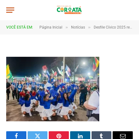
117
De
TJHONEGRO
9 de setembro de 2025
»
»
VOCÊ ESTÁ EM:
Página Inicial
Notícias
Desfile Cívico 2025 reúne escolas e comunidades em Coroatá
1 Minutos de Leitura