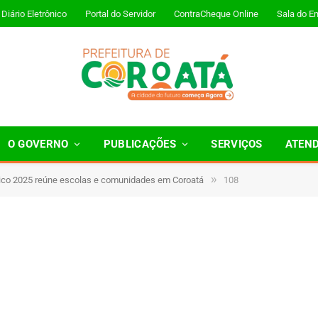
Diário Eletrônico
Portal do Servidor
ContraCheque Online
Sala do E
O GOVERNO
PUBLICAÇÕES
SERVIÇOS
ATEN
»
vico 2025 reúne escolas e comunidades em Coroatá
108
1 Minutos de Leitura