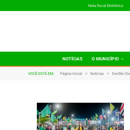
Nota fiscal Eletrônica
108
NOTÍCIAS
O MUNICÍPIO
»
»
VOCÊ ESTÁ EM:
Página Inicial
Notícias
Desfile Cí
De
TJHONEGRO
9 de setembro de 2025