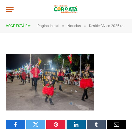
106
De
TJHONEGRO
9 de setembro de 2025
»
»
VOCÊ ESTÁ EM:
Página Inicial
Notícias
Desfile Cívico 2025 reúne escolas e comunidades em Coroatá
1 Minutos de Leitura
Facebook
Twitter
Pinterest
LinkedIn
Tumblr
Email