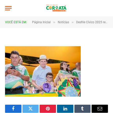
105
De
TJHONEGRO
9 de setembro de 2025
»
»
VOCÊ ESTÁ EM:
Página Inicial
Notícias
Desfile Cívico 2025 reúne escolas e comunidades em Coroatá
1 Minutos de Leitura
Facebook
Twitter
Pinterest
LinkedIn
Tumblr
Email