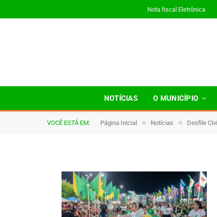
Nota fiscal Eletrônica
0099
NOTÍCIAS
O MUNICÍPIO
»
»
VOCÊ ESTÁ EM:
Página Inicial
Notícias
Desfile Cí
De
TJHONEGRO
9 de setembro de 2025