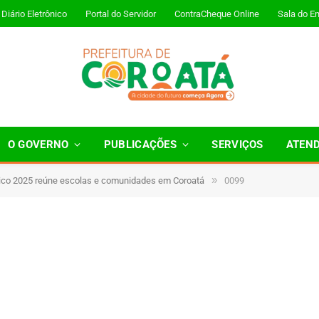
Diário Eletrônico
Portal do Servidor
ContraCheque Online
Sala do E
O GOVERNO
PUBLICAÇÕES
SERVIÇOS
ATEN
»
vico 2025 reúne escolas e comunidades em Coroatá
0099
1 Minutos de Leitura