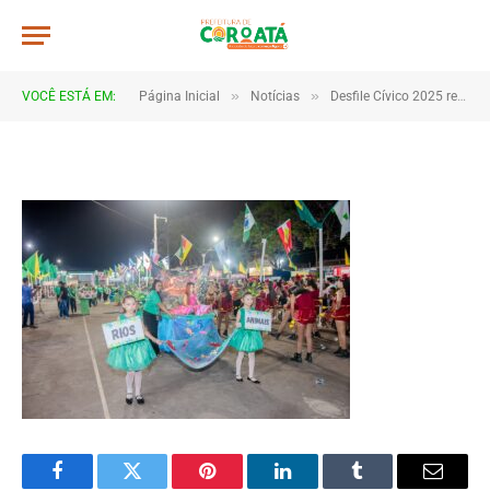
0093
De
TJHONEGRO
9 de setembro de 2025
»
»
VOCÊ ESTÁ EM:
Página Inicial
Notícias
Desfile Cívico 2025 reúne escolas e comunidades em Coroatá
1 Minutos de Leitura
Facebook
Twitter
Pinterest
LinkedIn
Tumblr
Email