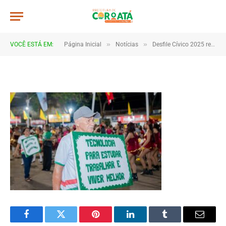
0085
De
TJHONEGRO
9 de setembro de 2025
»
»
VOCÊ ESTÁ EM:
Página Inicial
Notícias
Desfile Cívico 2025 reúne escolas e comunidades em Coroatá
1 Minutos de Leitura
Facebook
Twitter
Pinterest
LinkedIn
Tumblr
Email