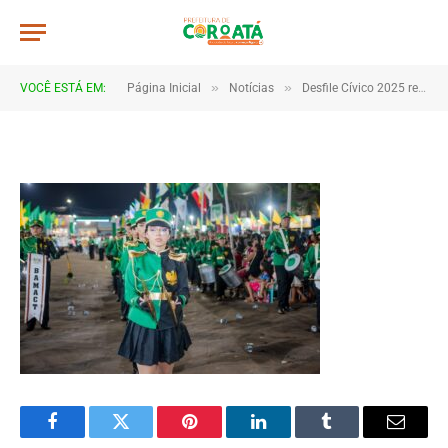
0080
De
TJHONEGRO
9 de setembro de 2025
»
»
VOCÊ ESTÁ EM:
Página Inicial
Notícias
Desfile Cívico 2025 reúne escolas e comunidades em Coroatá
1 Minutos de Leitura
Facebook
Twitter
Pinterest
LinkedIn
Tumblr
Email