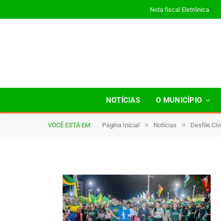
Nota fiscal Eletrônica
0071
NOTÍCIAS
O MUNICÍPIO
»
»
VOCÊ ESTÁ EM:
Página Inicial
Notícias
Desfile Cí
De
TJHONEGRO
9 de setembro de 2025