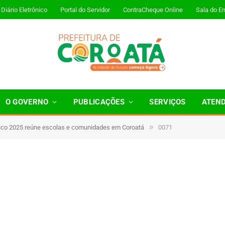
Diário Eletrônico
Portal do Servidor
ContraCheque Online
Sala do E
O GOVERNO
PUBLICAÇÕES
SERVIÇOS
ATEN
»
vico 2025 reúne escolas e comunidades em Coroatá
0071
1 Minutos de Leitura