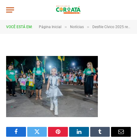
0045
De
TJHONEGRO
9 de setembro de 2025
»
»
VOCÊ ESTÁ EM:
Página Inicial
Notícias
Desfile Cívico 2025 reúne escolas e comunidades em Coroatá
1 Minutos de Leitura
Facebook
Twitter
Pinterest
LinkedIn
Tumblr
Email