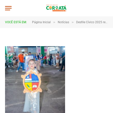
0038
De
TJHONEGRO
9 de setembro de 2025
»
»
VOCÊ ESTÁ EM:
Página Inicial
Notícias
Desfile Cívico 2025 reúne escolas e comunidades em Coroatá
1 Minutos de Leitura