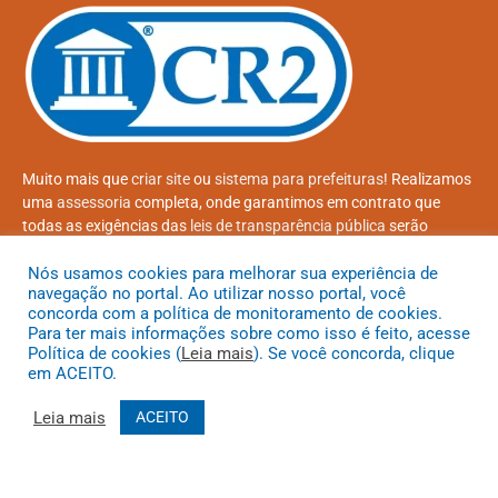
Muito mais que
criar site
ou
sistema para prefeituras
! Realizamos
uma
assessoria
completa, onde garantimos em contrato que
todas as exigências das
leis de transparência pública
serão
atendidas.
Nós usamos cookies para melhorar sua experiência de
navegação no portal. Ao utilizar nosso portal, você
Conheça o
PNTP
e o
Radar da Transparência Pública
concorda com a política de monitoramento de cookies.
Para ter mais informações sobre como isso é feito, acesse
Política de cookies (
Leia mais
). Se você concorda, clique
em ACEITO.
Todos os direitos reservados a Prefeitura Municipal de Coroatá
Leia mais
ACEITO
Mapa do Site
Acessar Área Administrativa
Acessar o Webmail