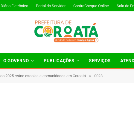
Diário Eletrônico
Portal do Servidor
ContraCheque Online
Sala do E
O GOVERNO
PUBLICAÇÕES
SERVIÇOS
ATEN
»
vico 2025 reúne escolas e comunidades em Coroatá
0028
1 Minutos de Leitura