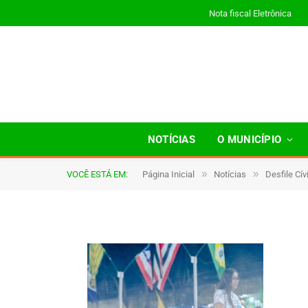
Nota fiscal Eletrônica
0028
NOTÍCIAS
O MUNICÍPIO
»
»
VOCÊ ESTÁ EM:
Página Inicial
Notícias
Desfile Cí
De
TJHONEGRO
9 de setembro de 2025