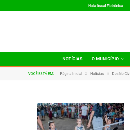
Nota fiscal Eletrônica
0024
NOTÍCIAS
O MUNICÍPIO
»
»
VOCÊ ESTÁ EM:
Página Inicial
Notícias
Desfile Cí
De
TJHONEGRO
9 de setembro de 2025