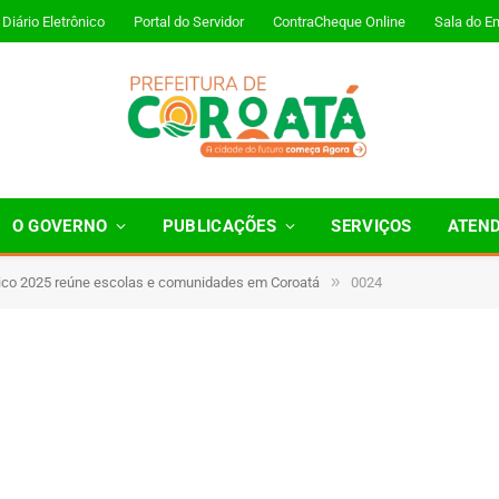
Diário Eletrônico
Portal do Servidor
ContraCheque Online
Sala do E
O GOVERNO
PUBLICAÇÕES
SERVIÇOS
ATEN
»
vico 2025 reúne escolas e comunidades em Coroatá
0024
1 Minutos de Leitura