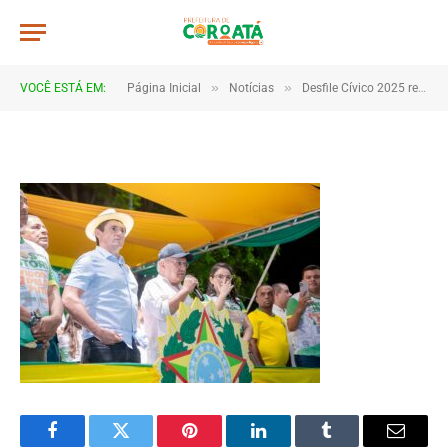
008
De
TJHONEGRO
9 de setembro de 2025
»
»
VOCÊ ESTÁ EM:
Página Inicial
Notícias
Desfile Cívico 2025 reúne escolas e comunidades em Coroatá
1 Minutos de Leitura
Facebook
Twitter
Pinterest
LinkedIn
Tumblr
Email