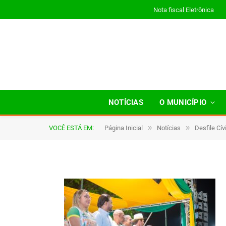
Nota fiscal Eletrônica
002
NOTÍCIAS
O MUNICÍPIO
»
»
VOCÊ ESTÁ EM:
Página Inicial
Notícias
Desfile Cí
De
TJHONEGRO
9 de setembro de 2025