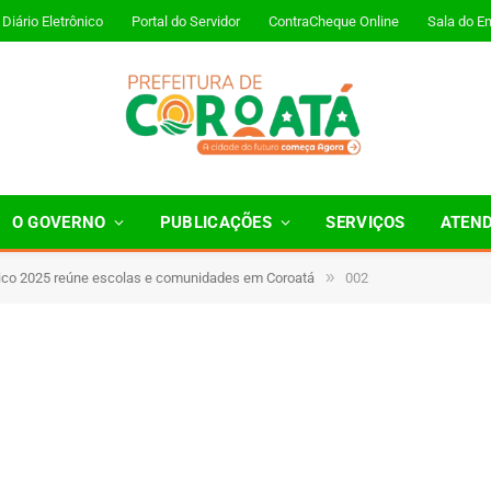
Diário Eletrônico
Portal do Servidor
ContraCheque Online
Sala do E
O GOVERNO
PUBLICAÇÕES
SERVIÇOS
ATEN
»
vico 2025 reúne escolas e comunidades em Coroatá
002
1 Minutos de Leitura