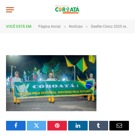
0018
De
TJHONEGRO
9 de setembro de 2025
»
»
VOCÊ ESTÁ EM:
Página Inicial
Notícias
Desfile Cívico 2025 reúne escolas e comunidades em Coroatá
1 Minutos de Leitura
Facebook
Twitter
Pinterest
LinkedIn
Tumblr
Email