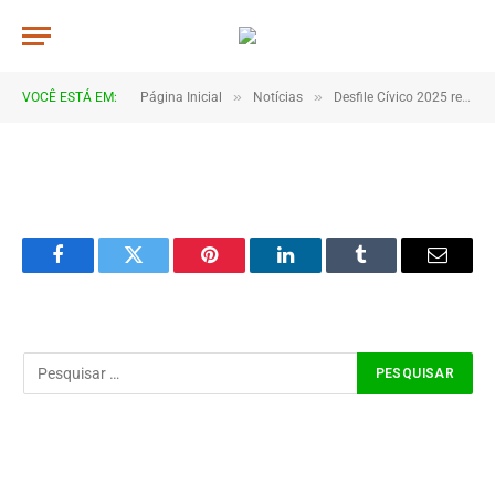
0015
De
TJHONEGRO
9 de setembro de 2025
»
»
VOCÊ ESTÁ EM:
Página Inicial
Notícias
Desfile Cívico 2025 reúne escolas e comunidades em Coroatá
1 Minutos de Leitura
Facebook
Twitter
Pinterest
LinkedIn
Tumblr
Email