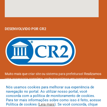
DESENVOLVIDO POR CR2
Muito mais que
criar site
ou
sistema para prefeituras
! Realizamos
uma
assessoria
completa, onde garantimos em contrato que
todas as exigências das
leis de transparência pública
serão
Nós usamos cookies para melhorar sua experiência de
atendidas.
navegação no portal. Ao utilizar nosso portal, você
concorda com a política de monitoramento de cookies.
Conheça o
PNTP
e o
Radar da Transparência Pública
Para ter mais informações sobre como isso é feito, acesse
Política de cookies (
Leia mais
). Se você concorda, clique