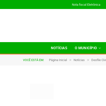
Nota fiscal Eletrônica
0012
NOTÍCIAS
O MUNICÍPIO
»
»
VOCÊ ESTÁ EM:
Página Inicial
Notícias
Desfile Cí
TJHONEGRO
De
9 de setembro de 2025