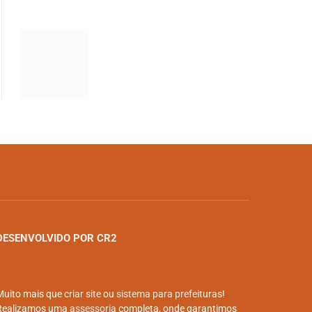
DESENVOLVIDO POR CR2
Muito mais que
criar site
ou
sistema para prefeituras
!
Realizamos uma
assessoria
completa, onde garantimos