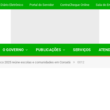
Diário Eletrônico
Portal do Servidor
ContraCheque Online
Sala do E
O GOVERNO
PUBLICAÇÕES
SERVIÇOS
ATEN
»
vico 2025 reúne escolas e comunidades em Coroatá
0012
1 Minutos de Leitura