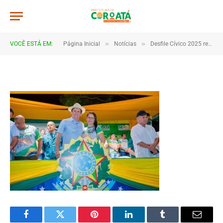
0011
De
TJHONEGRO
9 de setembro de 2025
»
»
VOCÊ ESTÁ EM:
Página Inicial
Notícias
Desfile Cívico 2025 reúne escolas e comunidades em Coroatá
1 Minutos de Leitura
Facebook
Twitter
Pinterest
LinkedIn
Tumblr
Email