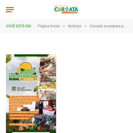
1001456734 (1)
De
TJHONEGRO
22 de setembro de 2025
»
»
VOCÊ ESTÁ EM:
Página Inicial
Notícias
Coroatá se prepara para a 2ª Feira Empreendedor Rural e a 19ª Cavalgada dos Vaqueiros
1 Minutos de Leitura