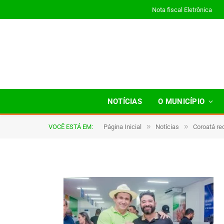
Nota fiscal Eletrônica
A043
NOTÍCIAS
O MUNICÍPIO
»
»
VOCÊ ESTÁ EM:
Página Inicial
Notícias
Coroatá re
De
TJHONEGRO
11 de julho de 2025
1 