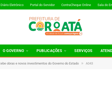
Diário Eletrônico
Portal do Servidor
ContraCheque Online
Sala do E
O GOVERNO
PUBLICAÇÕES
SERVIÇOS
ATEN
»
cebe obras e novos investimentos do Governo do Estado
A043
Minutos de Leitura