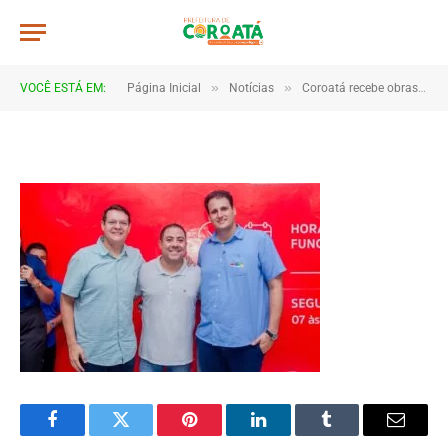
A041
De
TJHONEGRO
11 de julho de 2025
»
»
VOCÊ ESTÁ EM:
Página Inicial
Notícias
Coroatá recebe obras e novos investimentos do Governo do Estado
1 Minutos de Leitura
Facebook
Twitter
Pinterest
LinkedIn
Tumblr
Email