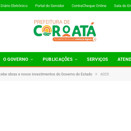
Diário Eletrônico
Portal do Servidor
ContraCheque Online
Sala do E
O GOVERNO
PUBLICAÇÕES
SERVIÇOS
ATEN
»
cebe obras e novos investimentos do Governo do Estado
A025
Minutos de Leitura