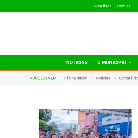
Nota fiscal Eletrônica
A025
NOTÍCIAS
O MUNICÍPIO
»
»
VOCÊ ESTÁ EM:
Página Inicial
Notícias
Coroatá re
De
TJHONEGRO
11 de julho de 2025
1 